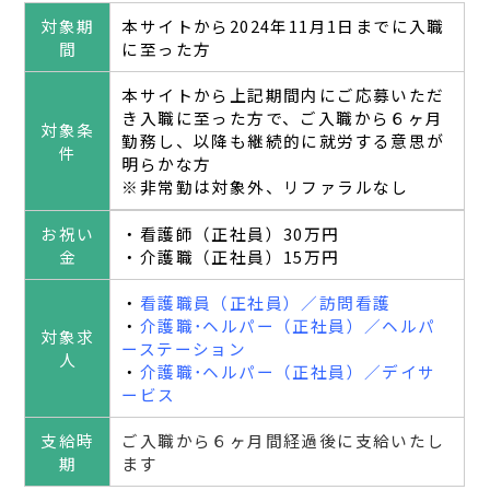
対象期
本サイトから2024年11月1日までに入職
間
に至った方
本サイトから上記期間内にご応募いただ
き入職に至った方で、ご入職から６ヶ月
対象条
勤務し、以降も継続的に就労する意思が
件
明らかな方
※非常勤は対象外、リファラルなし
お祝い
・看護師（正社員）30万円
金
・介護職（正社員）15万円
・
看護職員（正社員）／訪問看護
・
介護職･ヘルパー（正社員）／ヘルパ
対象求
ーステーション
人
・
介護職･ヘルパー（正社員）／デイサ
ービス
支給時
ご入職から６ヶ月間経過後に支給いたし
期
ます