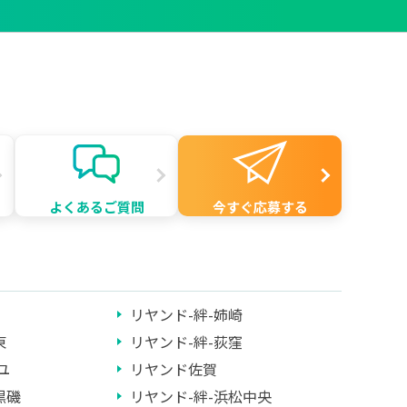
よくあるご質問
今すぐ応募する
リヤンド-絆-姉崎
東
リヤンド-絆-荻窪
ユ
リヤンド佐賀
黒磯
リヤンド-絆-浜松中央