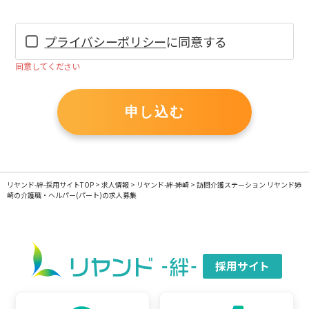
プライバシーポリシー
に同意する
同意してください
If
you
申し込む
are
a
human,
ignore
リヤンド-絆-採用サイトTOP
>
求人情報
>
リヤンド-絆-姉崎
>
訪問介護ステーション リヤンド姉
this
崎の介護職・ヘルパー(パート)の求人募集
field
採用サイト