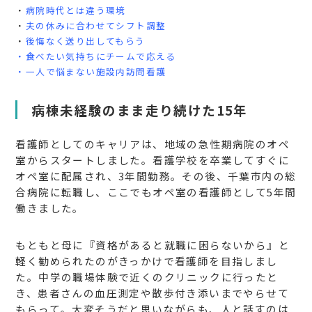
・
病院時代とは違う環境
・
夫の休みに合わせてシフト調整
・
後悔なく送り出してもらう
・
食べたい気持ちにチームで応える
・
一人で悩まない施設内訪問看護
病棟未経験のまま走り続けた15年
看護師としてのキャリアは、地域の急性期病院のオペ
室からスタートしました。看護学校を卒業してすぐに
オペ室に配属され、3年間勤務。その後、千葉市内の総
合病院に転職し、ここでもオペ室の看護師として5年間
働きました。
もともと母に『資格があると就職に困らないから』と
軽く勧められたのがきっかけで看護師を目指しまし
た。中学の職場体験で近くのクリニックに行ったと
き、患者さんの血圧測定や散歩付き添いまでやらせて
もらって。大変そうだと思いながらも、人と話すのは