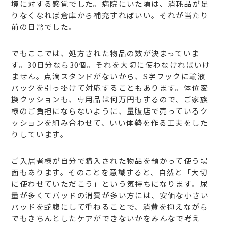
境に対する感覚でした。病院にいた頃は、消耗品が足
りなくなれば倉庫から補充すればいい。それが当たり
前の日常でした。
でもここでは、処方された物品の数が決まっていま
す。30日分なら30個。それを大切に使わなければいけ
ません。点滴スタンドがないから、S字フックに輸液
パックを引っ掛けて対応することもあります。体位変
換クッションも、専用品は何万円もするので、ご家族
様のご負担にならないように、量販店で売っているク
ッションを組み合わせて、いい体勢を作る工夫をした
りしています。
ご入居者様が自分で購入された物品を預かって使う場
面もあります。そのことを意識すると、自然と「大切
に使わせていただこう」という気持ちになります。尿
量が多くてパッドの消費が多い方には、安価な小さい
パッドを蛇腹にして重ねることで、消費を抑えながら
でもきちんとしたケアができないかをみんなで考え